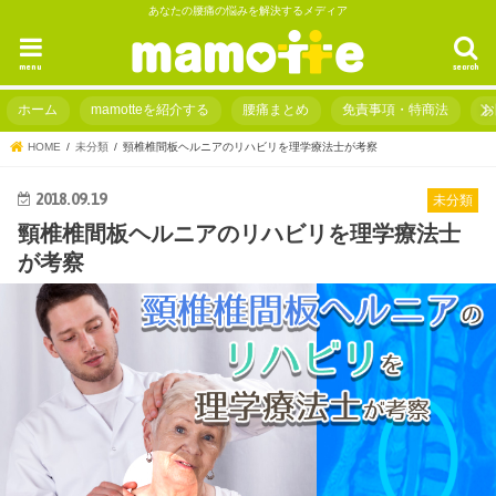
あなたの腰痛の悩みを解決するメディア
menu
search
ホーム
mamotteを紹介する
腰痛まとめ
免責事項・特商法
お
HOME
未分類
頸椎椎間板ヘルニアのリハビリを理学療法士が考察
2018.09.19
未分類
頸椎椎間板ヘルニアのリハビリを理学療法士
が考察