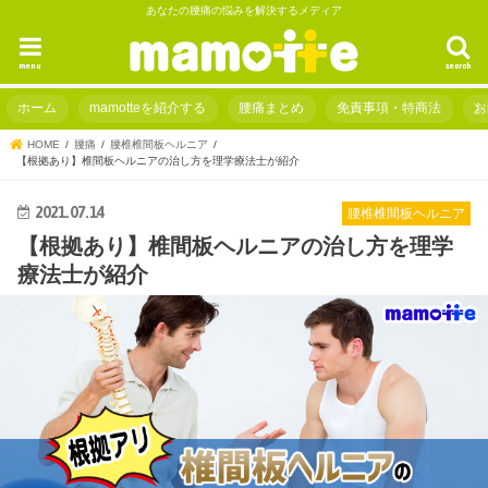
あなたの腰痛の悩みを解決するメディア
menu
search
ホーム
mamotteを紹介する
腰痛まとめ
免責事項・特商法
お
HOME
腰痛
腰椎椎間板ヘルニア
【根拠あり】椎間板ヘルニアの治し方を理学療法士が紹介
2021.07.14
腰椎椎間板ヘルニア
【根拠あり】椎間板ヘルニアの治し方を理学
療法士が紹介