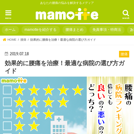
あなたの腰痛の悩みを解決するメディア
menu
search
ホーム
mamotteを紹介する
腰痛まとめ
免責事項・特商法
お
HOME
腰痛
効果的に腰痛を治療！最適な病院の選び方ガイド
2019.07.18
腰痛
効果的に腰痛を治療！最適な病院の選び方ガ
イド