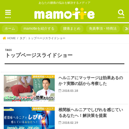
あなたの腰痛の悩みを解決するメディア
menu
search
ホーム
mamotteを紹介する
腰痛まとめ
免責事項・特商法
お
HOME
タグ : トップページスライドショー
トップページスライドショー
腰椎椎間板ヘルニア
ヘルニアにマッサージは効果あるの
か？実際の話から考察した
2018.03.18
腰椎椎間板ヘルニア
椎間板ヘルニアでしびれを感じてい
るあなたへ！解決策を提案
2018.02.19