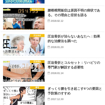
腰椎椎間板症
腰椎椎間板症は原因不明の病状であ
る。その理由と症状を語る
2018.02.12
圧迫骨折
圧迫骨折が治らないあなたへ：効果
的な治療法を調べた
2018.01.20
圧迫骨折
圧迫骨折とコルセット：リハビリの
専門家が解説する必要性
2018.01.14
腰痛
ぎっくり腰を引き起こす4つの要因と
予防策のすすめ
2017.12.30