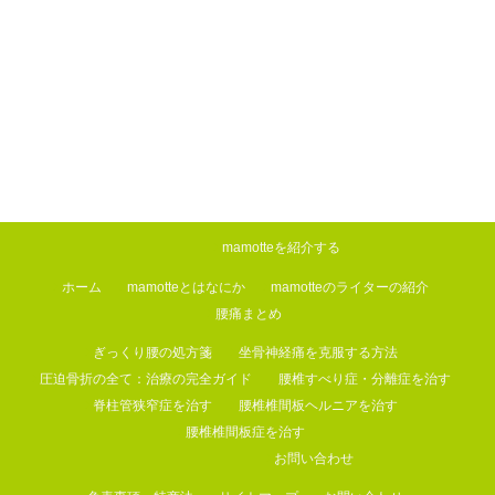
mamotteを紹介する
ホーム
mamotteとはなにか
mamotteのライターの紹介
腰痛まとめ
ぎっくり腰の処方箋
坐骨神経痛を克服する方法
圧迫骨折の全て：治療の完全ガイド
腰椎すべり症・分離症を治す
脊柱管狭窄症を治す
腰椎椎間板ヘルニアを治す
腰椎椎間板症を治す
お問い合わせ